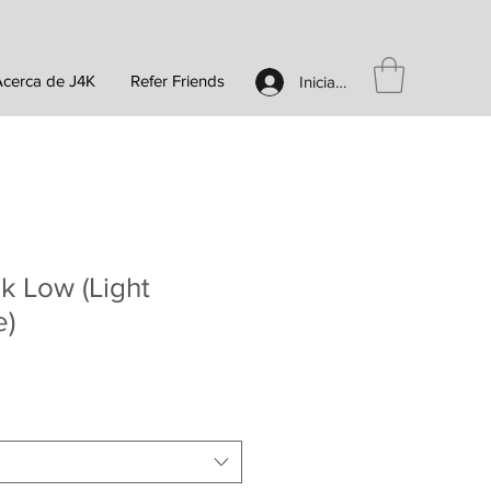
Acerca de J4K
Refer Friends
Iniciar sesión
k Low (Light
e)