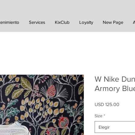
tenimiento
Services
KixClub
Loyalty
New Page
W Nike Dun
Armory Blu
Precio
USD 125.00
Size
*
Elegir