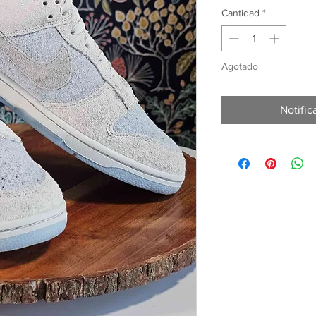
Cantidad
*
Agotado
Notific