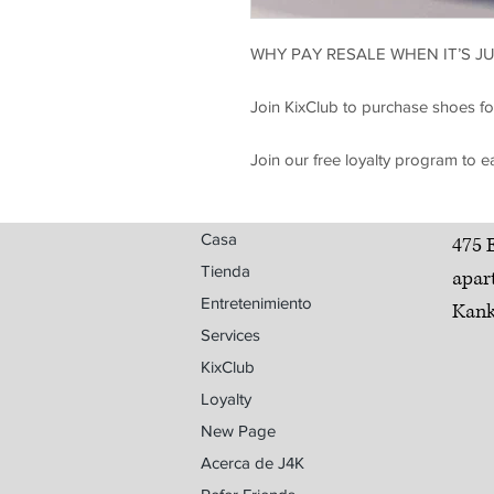
WHY PAY RESALE WHEN IT’S JU
Join KixClub to purchase shoes fo
Join our free loyalty program to e
Casa
475 
Tienda
apar
Entretenimiento
Kank
Services
KixClub
Loyalty
New Page
Acerca de J4K