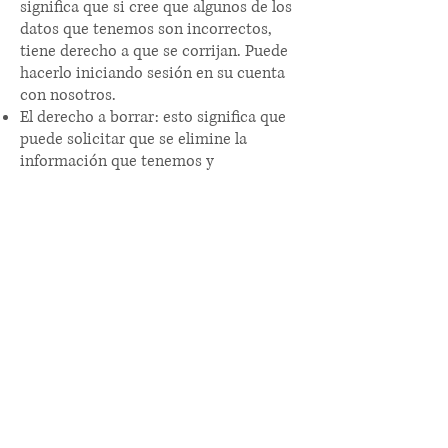
significa que si cree que algunos de los
datos que tenemos son incorrectos,
tiene derecho a que se corrijan. Puede
hacerlo iniciando sesión en su cuenta
con nosotros.
El derecho a borrar: esto significa que
puede solicitar que se elimine la
información que tenemos y
cumpliremos a menos que tengamos
una razón convincente para no hacerlo,
en cuyo caso se le informará de ello.
Puede hacerlo enviando un correo
electrónico a:
fp@j4kix.com
.
El derecho a restringir el
procesamiento: esto significa que
puede cambiar sus preferencias de
comunicación o optar por no recibir
ciertas comunicaciones. Puede hacerlo
enviando un correo electrónico a:
ventas@j4kix.com
.
El derecho a la portabilidad de datos: